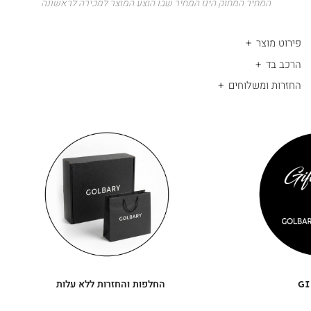
המחיר המחוק הינו המחיר שבו הוצע המוצר למכירה לראשונה
פירוט מוצר
הרכב בד
החזרות ומשלוחים
|
החלפות
|
תומך
והחזרות
תומך
ללא
מכירה
מכירה
-
עלות
-
עיגולים
עיגולים
(4)
(4)
GI
החלפות והחזרות ללא עלות