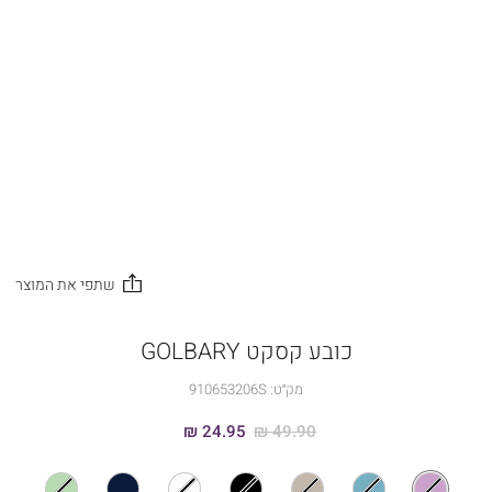
כובע קסקט GOLBARY
מק״ט:
910653206S
24.95 ₪
49.90 ₪