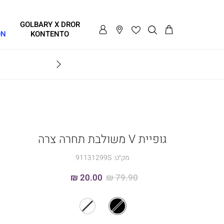
GOLBARY X DROR
ON
KONTENTO
BRAVO
גופיית V משולבת תחרה צרה
מק״ט:
91131299S
20.00 ₪
79.90 ₪