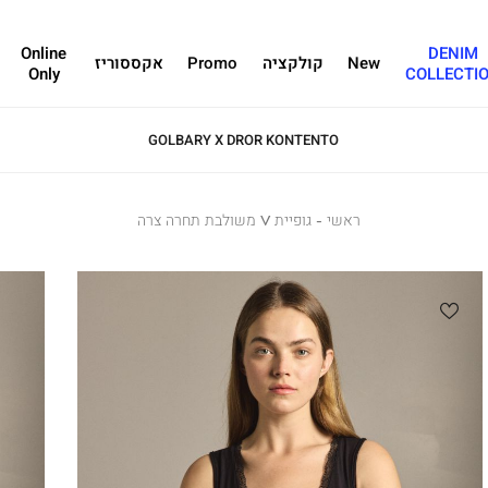
Online
DENIM
New
קולקציה
Promo
אקססוריז
Only
COLLECTI
GOLBARY X DROR KONTENTO
ראשי
ראשי
גופיית
גופיית V משולבת תחרה צרה
V
משולבת
תחרה
צרה