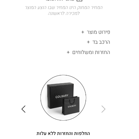
המחיר המחוק הינו המחיר שבו הוצע המוצר
למכירה לראשונה
פירוט מוצר
הרכב בד
החזרות ומשלוחים
|
החלפות
|
תומך
והחזרות
תומך
ללא
מכירה
מכירה
-
עלות
-
עיגולים
עיגולים
(4)
(4)
ימינה
שמאלה
החלפות והחזרות ללא עלות