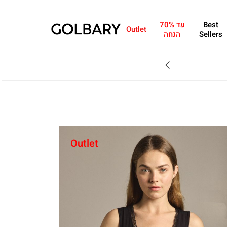
Best
עד 70%
Outlet
Sellers
הנחה
SALE - עד 70% הנחה על הקולקצייה * על מגוון פריטים המשתתפים במבצע , עד 31.8
Outlet