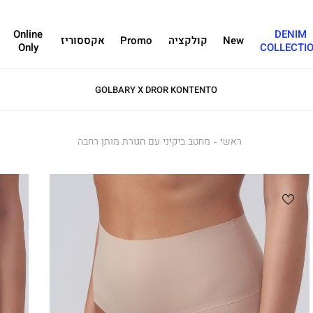
Online
DENIM
New
קולקציה
Promo
אקססוריז
Only
COLLECTI
SALE - עד 70% הנחה על הקולקצייה * על מגוון פריטים המשתתפים במבצע , עד 31.8
ראשי
ראשי
מחטב
מחטב ביקיני עם חגורת מותן רחבה
ביקיני
עם
חגורת
מותן
רחבה