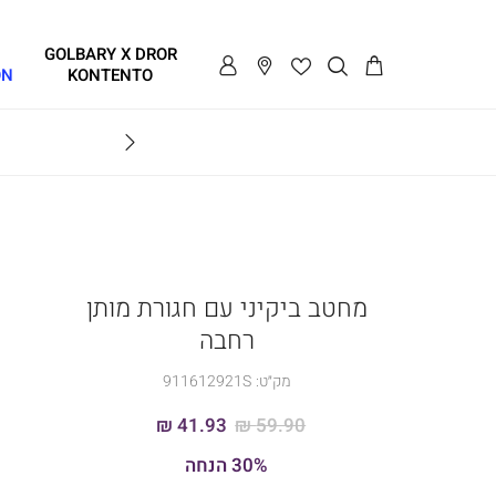
GOLBARY X DROR
ON
KONTENTO
GOLBARY X DROR KONTENTO
מחטב ביקיני עם חגורת מותן
רחבה
מק״ט:
911612921S
41.93 ₪
59.90 ₪
30% הנחה