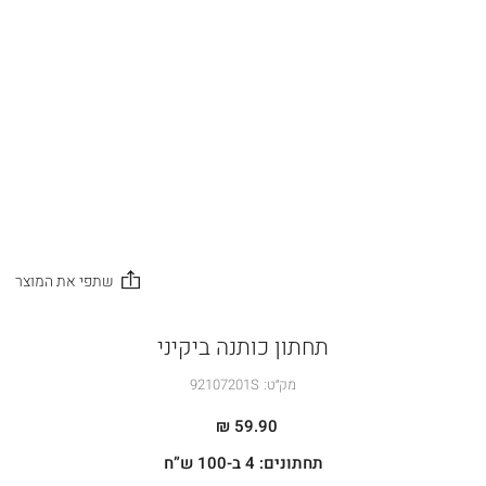
תחתון כותנה ביקיני
מק״ט:
92107201S
59.90 ₪
תחתונים: 4 ב-100 ש”ח