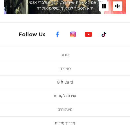
השתקת
ניגון
וידאו
והפסקת
וידאו
facebook
instagram
youtube
tiktok
Follow Us
אודות
סניפים
Gift Card
שירות לקוחות
משלוחים
מדריך מידות