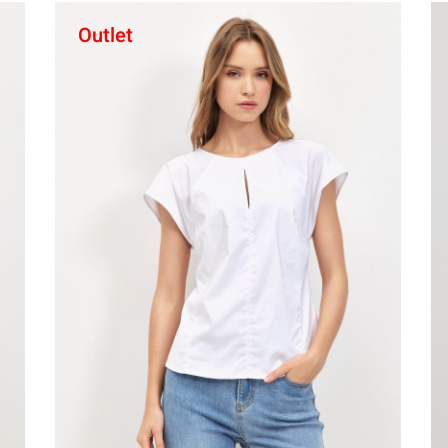
Outlet
קני עכשיו
44
42
40
38
36