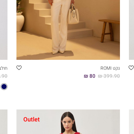
קני עכשיו
46
44
42
40
38
36
גקט ROMI
חולצ
90 ₪
80 ₪
399.90 ₪
Outlet