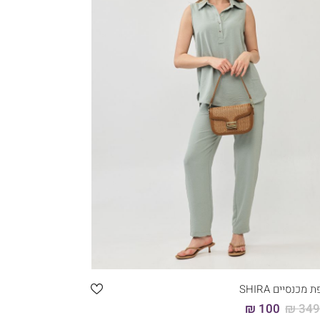
קני עכשיו
46
44
42
40
38
36
מכנסיים SHIRA
100 ₪
349.