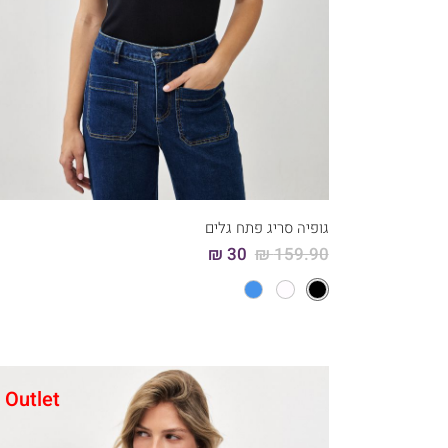
קני עכשיו
5
4
3
2
1
גופיה סריג פתח גלים
30 ₪
159.90 ₪
Outlet