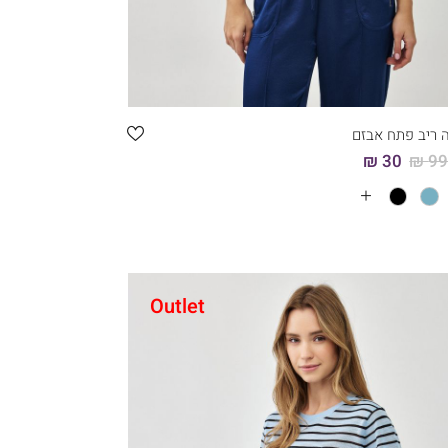
קני עכשיו
6
5
4
3
2
1
ה ריב פתח אבזם
30 ₪
99.
עים
Outlet