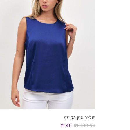
קני עכשיו
46
44
42
40
38
36
חולצה סטן מקומט
40 ₪
199.90 ₪