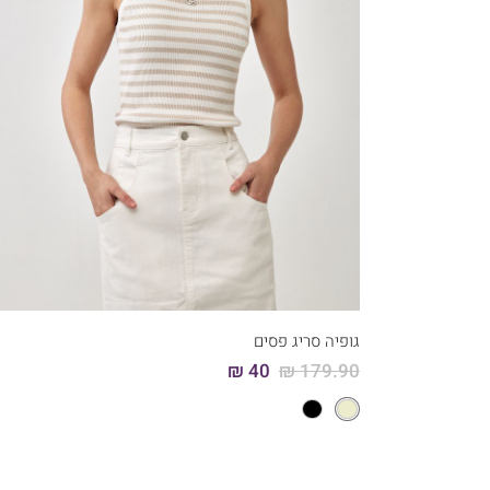
קני עכשיו
4
3
2
1
גופיה סריג פסים
40 ₪
179.90 ₪