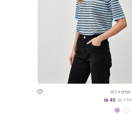
קני עכשיו
5
4
3
2
1
 פסים + כיס
40 ₪
199.