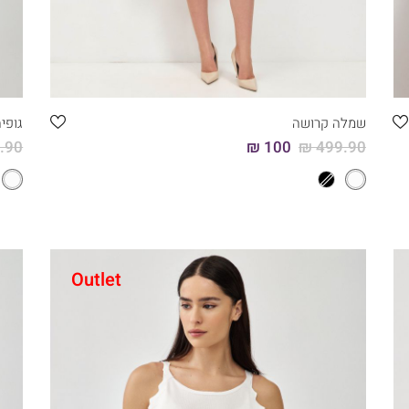
קני עכשיו
44
42
40
38
36
שמלה קרושה
גופי
90 ₪
100 ₪
499.90 ₪
עוד
צב
Outlet