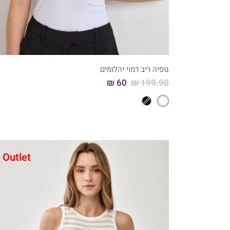
קני עכשיו
6
5
4
3
2
1
גופיה ריב דמוי יהלומים
60 ₪
199.90 ₪
Outlet