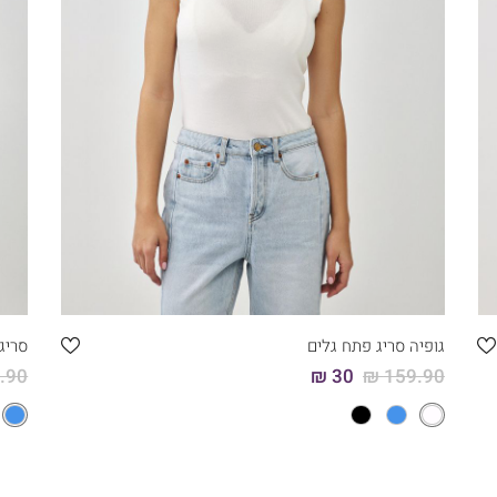
קני עכשיו
5
4
3
2
1
גופיה סריג פתח גלים
סריג
90 ₪
30 ₪
159.90 ₪