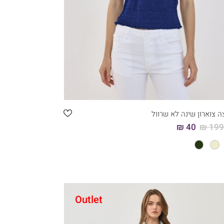
קני עכשיו
42
40
38
36
ה צוארון שינה לא שרוול
40 ₪
199.
Outlet