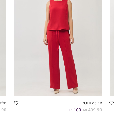
קני עכשיו
46
44
42
40
38
36
חליפה ROMI
חליפת 
90 ₪
100 ₪
499.90 ₪