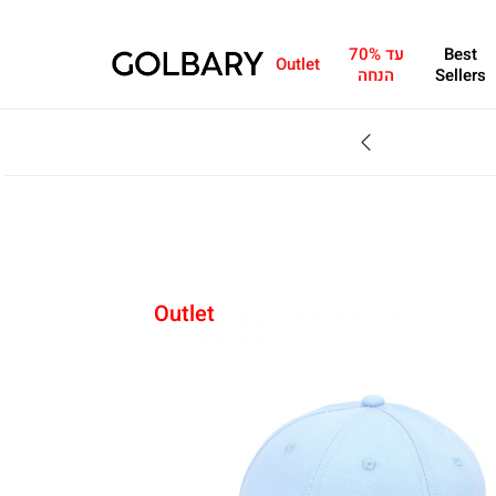
Best
עד 70%
Outlet
Sellers
הנחה
SALE - עד 70% הנחה על הקולקצייה * על מגוון פריטים המשתתפים במבצע , עד 31.8
Outlet