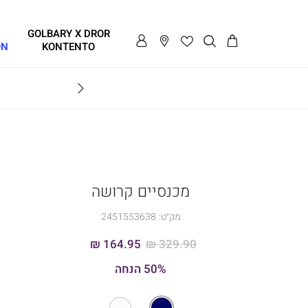
GOLBARY X DROR
ON
KONTENTO
BRAVO
מכנסיים קרושה
מק״ט:
2451553638
164.95 ₪
329.90 ₪
50% הנחה