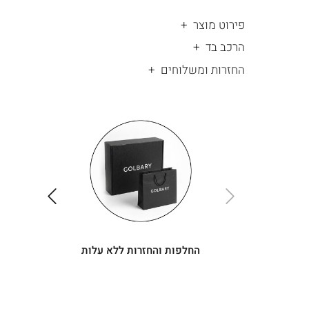
פירוט מוצר
הרכב בד
החזרות ומשלוחים
|
החלפות
|
תומך
והחזרות
תומך
ללא
מכירה
מכירה
-
עלות
-
עיגולים
עיגולים
(4)
(4)
ימינה
שמאלה
החלפות והחזרות ללא עלות