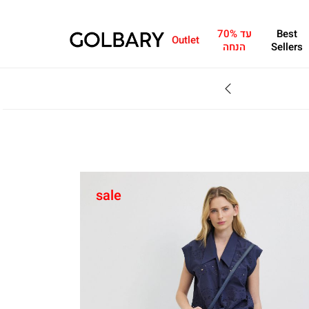
Best
עד 70%
Outlet
Sellers
הנחה
SALE - עד 70% הנחה על הקולקצייה * על מגוון פריטים המשתתפים במבצע , עד 31.8
sale