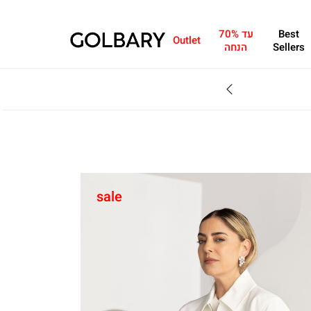
Best
עד 70%
Outlet
Sellers
הנחה
SALE - עד 70% הנחה על הקולקצייה * על מגוון פריטים המשתתפים במבצע , עד 31.8
sale