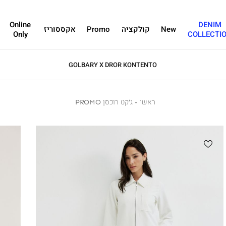
Online
DENIM
New
קולקציה
Promo
אקססוריז
Only
COLLECTI
GOLBARY X DROR KONTENTO
ראשי
ראשי
ג’קט
ג’קט רוכסן PROMO
רוכסן
PROMO