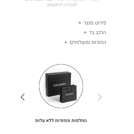
למכירה לראשונה
פירוט מוצר
הרכב בד
החזרות ומשלוחים
|
החלפות
|
תומך
והחזרות
תומך
ללא
מכירה
מכירה
-
עלות
-
עיגולים
עיגולים
(4)
(4)
ימינה
שמאלה
החלפות והחזרות ללא עלות