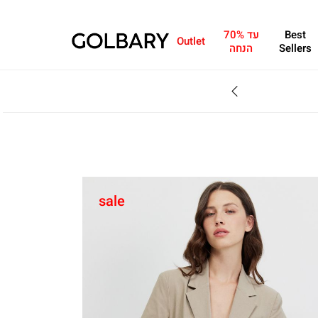
Best
עד 70%
Outlet
Sellers
הנחה
SALE - עד 70% הנחה על הקולקצייה * על מגוון פריטים המשתתפים במבצע , עד 31.8
sale