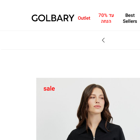
Best
עד 70%
Outlet
Sellers
הנחה
SALE - עד 70% הנחה על הקולקצייה * על מגוון פריטים המשתתפים במבצע , עד 31.8
sale