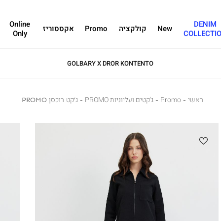
Online
DENIM
New
קולקציה
Promo
אקססוריז
Only
COLLECTI
GOLBARY X DROR KONTENTO
ראשי
ראשי
Promo
Promo
ג'קטים ועליוניות PROMO
ג'קטים
ג’קט
ג’קט רוכסן PROMO
ועליוניות
רוכסן
PROMO
PROMO