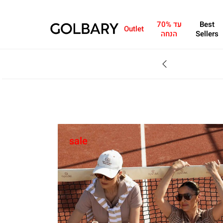
Best
עד 70%
Outlet
Sellers
הנחה
SALE - עד 70% הנחה על הקולקצייה * על מגוון פריטים המשתתפים במבצע , עד 31.8
sale