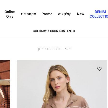
Online
DENIM
New
קולקציה
Promo
אקססוריז
Only
COLLECTI
GOLBARY X DROR KONTENTO
ראשי
ראשי
סריג
סריג פסים צוארון
פסים
צוארון