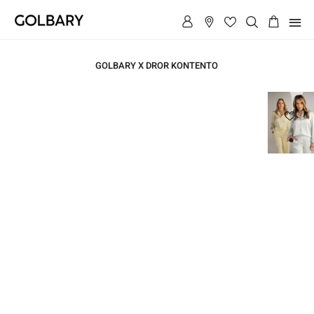
תפריט
GOLBARY X DROR KONTENTO
ראשי
ראשי
חליפת
חליפת
סטן
סטן