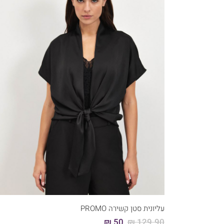
קני עכשיו
46
44
42
40
38
36
עליונית סטן קשירה PROMO
50 ₪
129.90 ₪