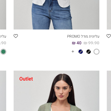
קני עכשיו
6
5
4
3
2
1
עליונית מודל PROMO
עליוני
90 ₪
40 ₪
99.90 ₪
עוד
צבעים
Outlet