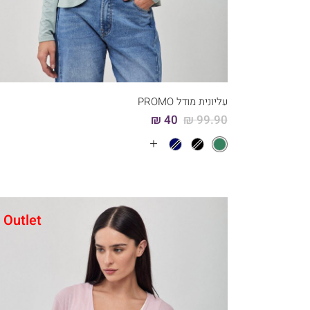
קני עכשיו
6
5
4
3
2
1
עליונית מודל PROMO
40 ₪
99.90 ₪
עוד
צבעים
Outlet