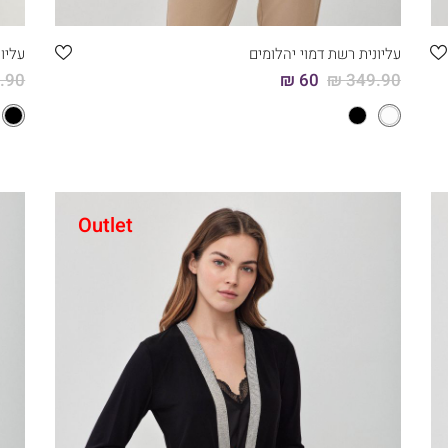
46
44
42
40
38
36
עליונית רשת דמוי יהלומים
עליונ
90 ₪
60 ₪
349.90 ₪
Outlet