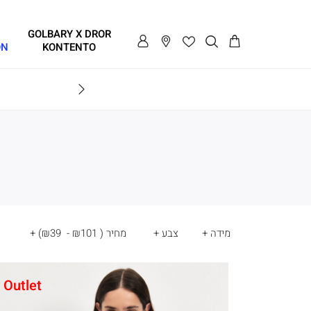
GOLBARY X DROR
ON
KONTENTO
SALE - עד 70% הנחה על הקולקצייה * על מגוון פריטים המשתתפים במבצע , עד 31.8
GOLB
מידה
צבע
מחיר
(
₪101 - ₪39
)
Outlet