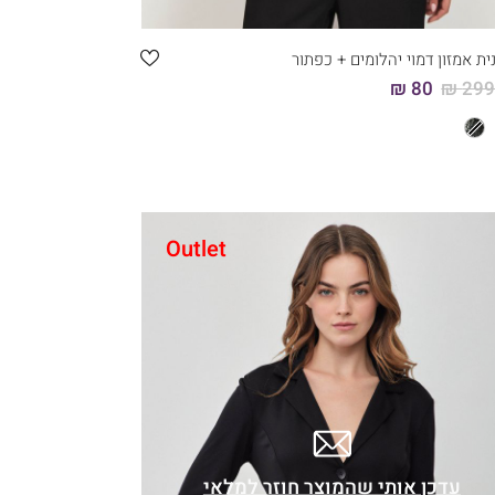
6
5
4
3
2
1
ית אמזון דמוי יהלומים + כפתור
80 ₪
299.
Outlet