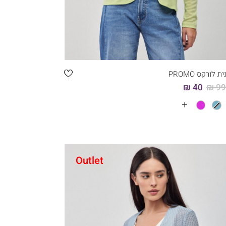
קני עכשיו
5
4
3
2
ת לורקס PROMO
40 ₪
99.
עוד
צבעים
Outlet