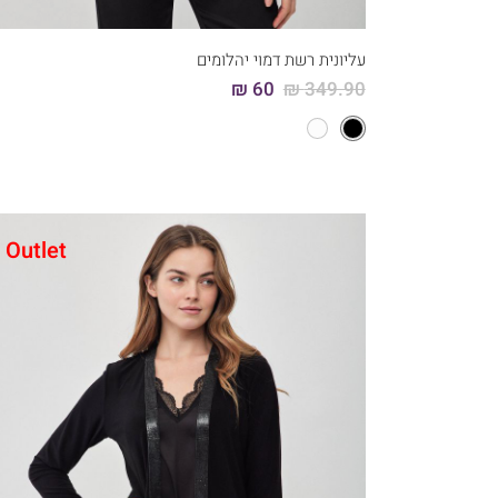
46
44
42
40
38
36
עליונית רשת דמוי יהלומים
60 ₪
349.90 ₪
Outlet