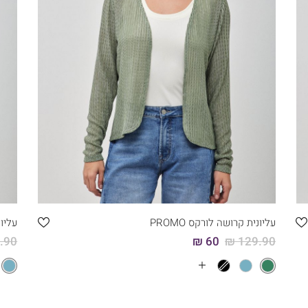
קני עכשיו
6
5
4
3
2
1
עליונית קרושה לורקס PROMO
עליונ
90 ₪
60 ₪
129.90 ₪
עוד
צבעים