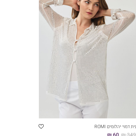
קני עכשיו
46
44
42
40
38
36
ת דמוי יהלומים ROMI
60 ₪
349.