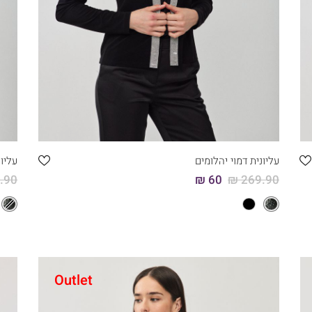
קני עכשיו
6
5
4
3
2
1
עליונית דמוי יהלומים
עליונ
90 ₪
60 ₪
269.90 ₪
Outlet