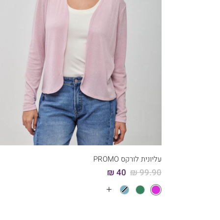
קני עכשיו
5
4
3
2
עליונית לורקס PROMO
40 ₪
99.90 ₪
עוד
צבעים