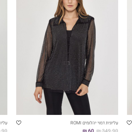
קני עכשיו
46
44
42
40
38
36
עליונית דמוי יהלומים ROMI
עליוני
90 ₪
60 ₪
349.90 ₪