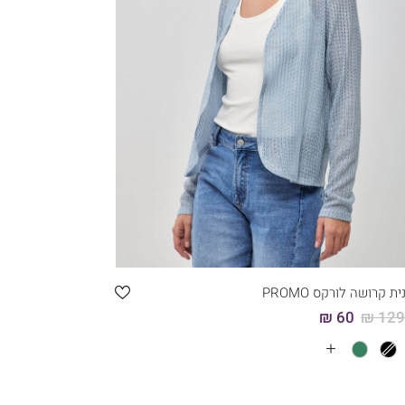
קני עכשיו
6
5
4
3
2
1
ית קרושה לורקס PROMO
60 ₪
129.
עוד
צבעים